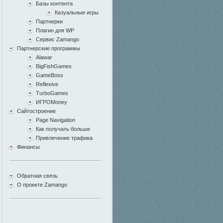
Базы контента
Казуальные игры
Партнерки
Плагин для WP
Сервис Zamango
Партнерские программы
Alawar
BigFishGames
GameBoss
Reflexive
TurboGames
ИГРОMoney
Сайтостроение
Page Navigation
Как получать больше
Привлечение трафика
Финансы
Обратная связь
О проекте Zamango