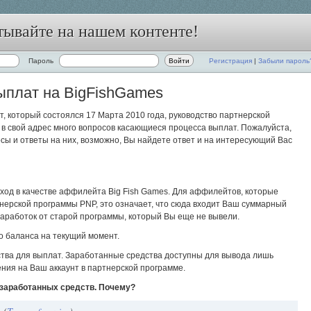
тывайте на нашем контенте!
Пароль
Регистрация
|
Забыли пароль
ыплат на BigFishGames
, который состоялся 17 Марта 2010 года, руководство партнерской
 в свой адрес много вопросов касающиеся процесса выплат. Пожалуйста,
сы и ответы на них, возможно, Вы найдете ответ и на интересующий Вас
ход в качестве аффилейта Big Fish Games. Для аффилейтов, которые
нерской программы PNP, это означает, что сюда входит Ваш суммарный
заработок от старой программы, который Вы еще не вывели.
о баланса на текущий момент.
ства для выплат. Заработанные средства доступны для вывода лишь
ения на Ваш аккаунт в партнерской программе.
 заработанных средств. Почему?