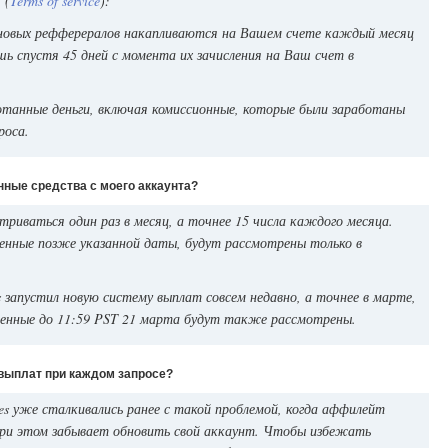
 (
Terms of service
):
 новых рефферералов накапливаются на Вашем счете каждый месяц
шь спустя 45 дней с момента их зачисления на Ваш счет в
танные деньги, включая комиссионные, которые были заработаны
роса.
нные средства с моего аккаунта?
триваться один раз в месяц, а точнее 15 числа каждого месяца.
ленные позже указанной даты, будут рассмотрены только в
s запустил новую систему выплат совсем недавно, а точнее в марте,
вленные до 11:59 PST 21 марта будут также рассмотрены.
выплат при каждом запросе?
es уже сталкивались ранее с такой проблемой, когда аффилейт
ри этом забывает обновить свой аккаунт. Чтобы избежать