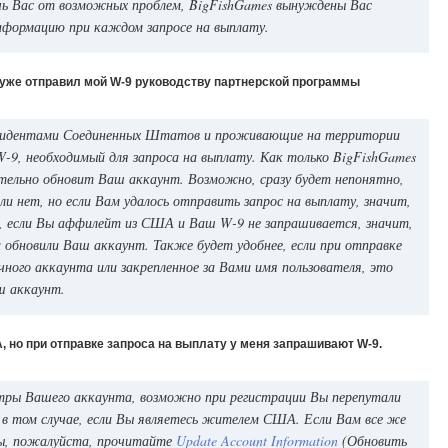
ечь Вас от возможных проблем, BigFishGames вынуждены Вас
нформацию при каждом запросе на выплату.
же отправил мой W-9 руководству партнерской программы
зидентами Соединенных Штатов и проживающие на территории
9, необходимый для запроса на выплату. Как только BigFishGames
тельно обновит Ваш аккаунт. Возможно, сразу будет непонятно,
и нет, но если Вам удалось отправить запрос на выплату, значит,
е, если Вы аффилейт из США и Ваш W-9 не запрашивается, значит,
и обновили Ваш аккаунт. Также будет удобнее, если при отправке
ного аккаунта или закрепленное за Вами имя пользователя, это
ш аккаунт.
но при отправке запроса на выплату у меня запрашивают W-9.
ры Вашего аккаунта, возможно при регистрации Вы перепутали
 в том случае, если Вы являетесь жителем США. Если Вам все же
ны, пожалуйста, прочитайте
Update Account Information
(Обновить