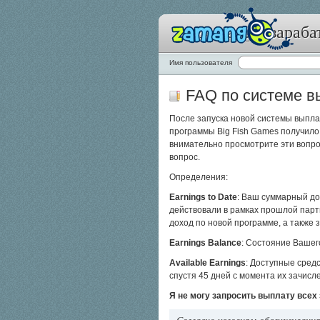
Zamango: зараба
Имя пользователя
FAQ по системе в
После запуска новой системы выплат
программы Big Fish Games получило
внимательно просмотрите эти вопро
вопрос.
Определения:
Earnings to Date
: Ваш суммарный до
действовали в рамках прошлой парт
доход по новой программе, а также 
Earnings Balance
: Состояние Вашег
Available Earnings
: Доступные сред
спустя 45 дней с момента их зачисл
Я не могу запросить выплату всех