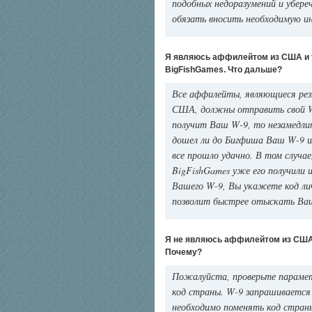
подобных недоразумений и убер
обязать вносить необходимую и
Я являюсь аффилейтом из США и у
BigFishGames. Что дальше?
Все аффилейты, являющиеся ре
США, должны отправить свой W-
получит Ваш W-9, то незамедли
дошел ли до Бигфиша Ваш W-9 ил
все прошло удачно. В том случа
BigFishGames уже его получили 
Вашего W-9, Вы укажете код лич
позволит быстрее отыскать Ва
Я не являюсь аффилейтом из США, 
Почему?
Пожалуйста, проверьте парамет
код страны. W-9 запрашивается
необходимо поменять код стра