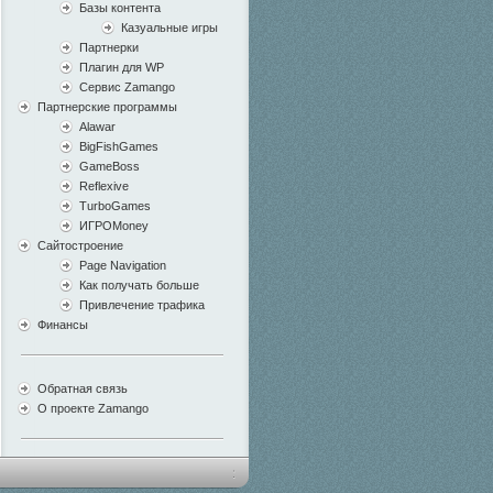
Базы контента
Казуальные игры
Партнерки
Плагин для WP
Сервис Zamango
Партнерские программы
Alawar
BigFishGames
GameBoss
Reflexive
TurboGames
ИГРОMoney
Сайтостроение
Page Navigation
Как получать больше
Привлечение трафика
Финансы
Обратная связь
О проекте Zamango