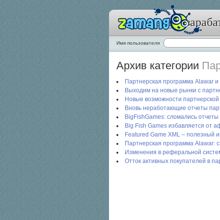
Zamango: зараба
Имя пользователя
Архив категории
Пар
Партнерская программа Alawar и
Выходим на новые рынки с партн
Новые возможности партнерской
Вновь неработающие отчеты пар
BigFishGames: сломались отчеты
Big Fish Games избавляется от 
Featured Game XML – полезный и
Партнерская программа Alawar: 
Изменения в реферальной систе
Отток активных покупателей в п