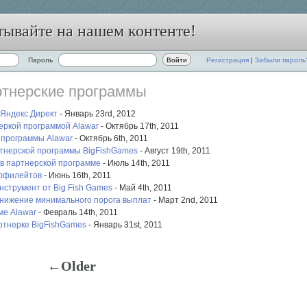
тывайте на нашем контенте!
Пароль
Регистрация
|
Забыли пароль
тнерские программы
 Яндекс.Директ
- Январь 23rd, 2012
еркой программой Alawar
- Октябрь 17th, 2011
 программы Alawar
- Октябрь 6th, 2011
тнерской программы BigFishGames
- Август 19th, 2011
 в партнерской программе
- Июль 14th, 2011
аффилейтов
- Июнь 16th, 2011
нструмент от Big Fish Games
- Май 4th, 2011
снижение минимального порога выплат
- Март 2nd, 2011
ме Alawar
- Февраль 14th, 2011
артнерке BigFishGames
- Январь 31st, 2011
←Older