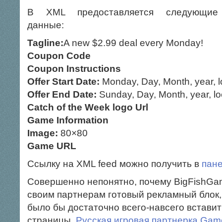
В XML предоставляется следующие
данные:
Tagline:
A new $2.99 deal every Monday!
Coupon Code
Coupon Instructions
Offer Start Date:
Monday, Day, Month, year, l
Offer End Date:
Sunday, Day, Month, year, lo
Catch of the Week logo Url
Game Information
Image:
80×80
Game URL
Ссылку на XML feed можно получить в
пане
Совершенно непонятно, почему BigFishGa
своим партнерам готовый рекламный блок,
было бы достаточно всего-навсего вставит
страницы.
Русская игровая партнерка Ga