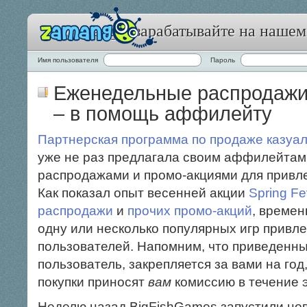
Zamango: зарабатывайте на нашем
Имя пользователя
Пароль
Еженедельные распродажи
– в помощь аффилейту
Партнерская программа по продаже казуа
уже не раз предлагала своим аффилейтам
распродажами и промо-акциями для привле
Как показал опыт весенней акции
Spring Fe
распродажи
и
прочих промо-акций
, време
одну или несколько популярных игр привл
пользователей.
Напомним, что приведенны
пользователь, закрепляется за вами на го
покупки приносят
вам
комиссию в течение э
Неделю назад BigFishGames запустили но