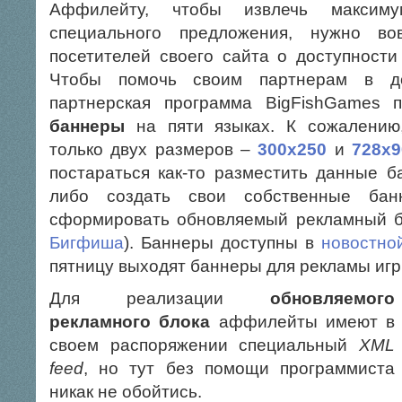
Аффилейту, чтобы извлечь максим
специального предложения, нужно во
посетителей своего сайта о доступности
Чтобы помочь своим партнерам в до
партнерская программа BigFishGames 
баннеры
на пяти языках. К сожалению
только двух размеров –
300х250
и
728х9
постараться как-то разместить данные б
либо создать свои собственные бан
сформировать обновляемый рекламный б
Бигфиша
). Баннеры доступны в
новостно
пятницу выходят баннеры для рекламы иг
Для реализации
обновляемого
рекламного блока
аффилейты имеют в
своем распоряжении специальный
XML
feed
, но тут без помощи программиста
никак не обойтись.